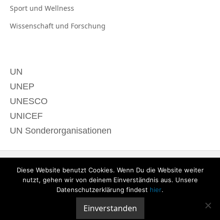
Sport und
Wellness
Wissenschaft und
Forschung
UN
UNEP
UNESCO
UNICEF
UN Sonderorganisationen
Diese Website benutzt Cookies. Wenn Du die Website weiter
nutzt, gehen wir von deinem Einverständnis aus. Unsere
Datenschutzerklärung findest
hier
.
Einverstanden
© 2020 derTagdes |
Über uns
|
Kontakt
|