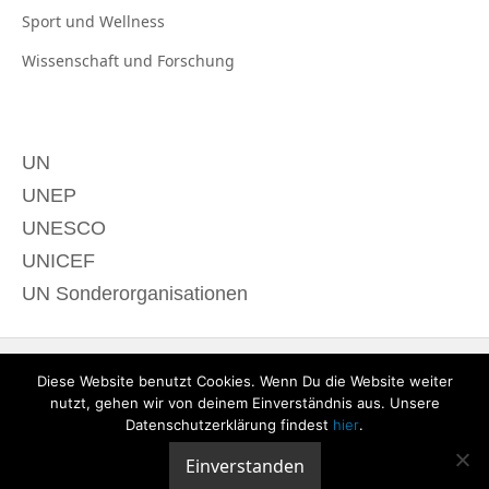
Sport und
Wellness
Wissenschaft und
Forschung
UN
UNEP
UNESCO
UNICEF
UN Sonderorganisationen
Diese Website benutzt Cookies. Wenn Du die Website weiter
nutzt, gehen wir von deinem Einverständnis aus. Unsere
Datenschutzerklärung findest
hier
.
Einverstanden
© 2020 derTagdes |
Über uns
|
Kontakt
|