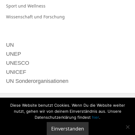
Sport und
Wellness
Wissenschaft und
Forschung
UN
UNEP
UNESCO
UNICEF
UN Sonderorganisationen
Diese Website benutzt Cookies. Wenn Du die Website weiter
nutzt, gehen wir von deinem Einverständnis aus. Unsere
Datenschutzerklärung findest
hier
.
Einverstanden
© 2020 derTagdes |
Über uns
|
Kontakt
|