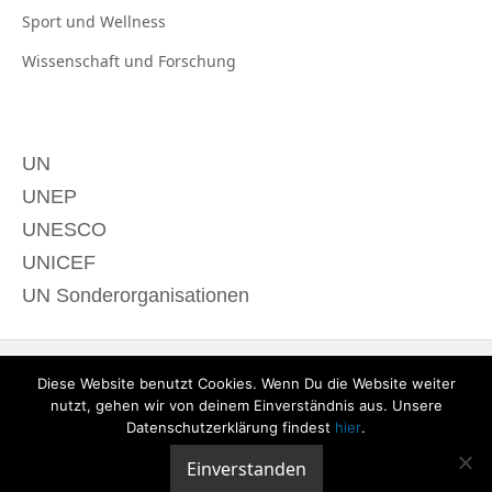
Sport und
Wellness
Wissenschaft und
Forschung
UN
UNEP
UNESCO
UNICEF
UN Sonderorganisationen
Diese Website benutzt Cookies. Wenn Du die Website weiter
nutzt, gehen wir von deinem Einverständnis aus. Unsere
Datenschutzerklärung findest
hier
.
Einverstanden
© 2020 derTagdes |
Über uns
|
Kontakt
|