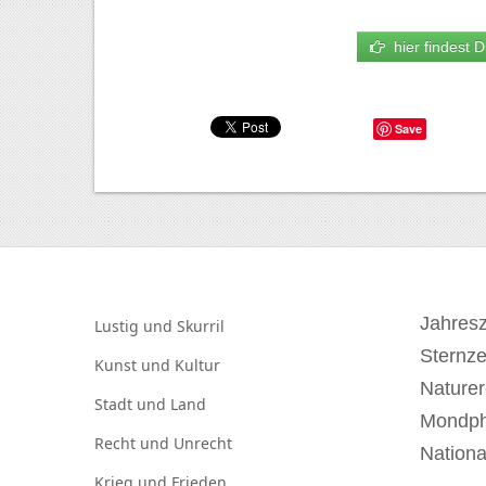
hier findest D
Save
Jahresz
Lustig und
Skurril
Sternz
Kunst und
Kultur
Naturer
Stadt und
Land
Mondp
Recht und
Unrecht
Nationa
Krieg und
Frieden