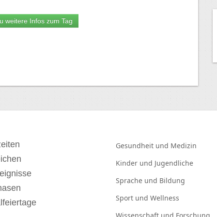
u weitere Infos zum Tag
eiten
Gesundheit und
Medizin
eichen
Kinder und
Jugendliche
eignisse
Sprache und
Bildung
hasen
Sport und
Wellness
lfeiertage
Wissenschaft und
Forschung