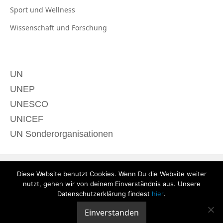
Sport und
Wellness
Wissenschaft und
Forschung
UN
UNEP
UNESCO
UNICEF
UN Sonderorganisationen
Diese Website benutzt Cookies. Wenn Du die Website weiter
nutzt, gehen wir von deinem Einverständnis aus. Unsere
Datenschutzerklärung findest
hier
.
Einverstanden
© 2020 derTagdes |
Über uns
|
Kontakt
|