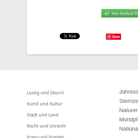
hier findest D
Save
Jahresz
Lustig und
Skurril
Sternz
Kunst und
Kultur
Naturer
Stadt und
Land
Mondp
Recht und
Unrecht
Nationa
Krieg und
Frieden