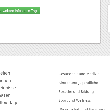
u weitere Infos zum Tag
eiten
Gesundheit und
Medizin
eichen
Kinder und
Jugendliche
eignisse
Sprache und
Bildung
hasen
Sport und
Wellness
lfeiertage
Wissenschaft und
Forschung