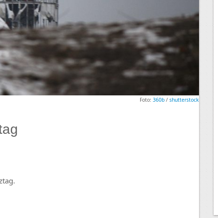
Foto:
360b
/
shutterstock
tag
ztag.