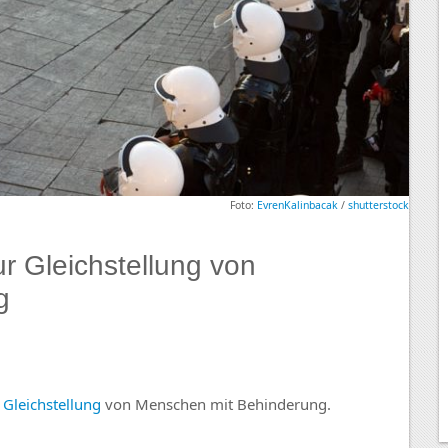
Foto:
EvrenKalinbacak
/
shutterstock
r Gleichstellung von
g
r
Gleichstellung
von Menschen mit Behinderung.