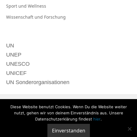
Sport und
Wellness
Wissenschaft und
Forschung
UN
UNEP
UNESCO
UNICEF
UN Sonderorganisationen
Diese Website benutzt Cookies. Wenn Du die Website weiter
nutzt, gehen wir von deinem Einverständnis aus. Unsere
Datenschutzerklärung findest
hier
.
Einverstanden
© 2020 derTagdes |
Über uns
|
Kontakt
|