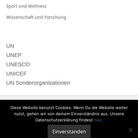
Sport und
Wellness
Wissenschaft und
Forschung
UN
UNEP
UNESCO
UNICEF
UN Sonderorganisationen
Diese Website benutzt Cookies. Wenn Du die Website weiter
nutzt, gehen wir von deinem Einverständnis aus. Unsere
Datenschutzerklärung findest
hier
.
Einverstanden
© 2020 derTagdes |
Über uns
|
Kontakt
|