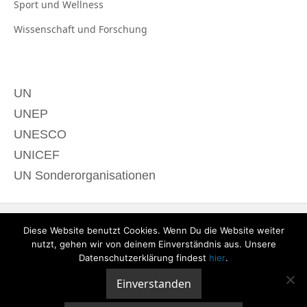
Sport und
Wellness
Wissenschaft und
Forschung
UN
UNEP
UNESCO
UNICEF
UN Sonderorganisationen
Diese Website benutzt Cookies. Wenn Du die Website weiter
nutzt, gehen wir von deinem Einverständnis aus. Unsere
Datenschutzerklärung findest
hier
.
Einverstanden
© 2020 derTagdes |
Über uns
|
Kontakt
|