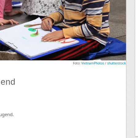
Foto:
VietnamPhotos
/
shutterstock
gend
Jugend.