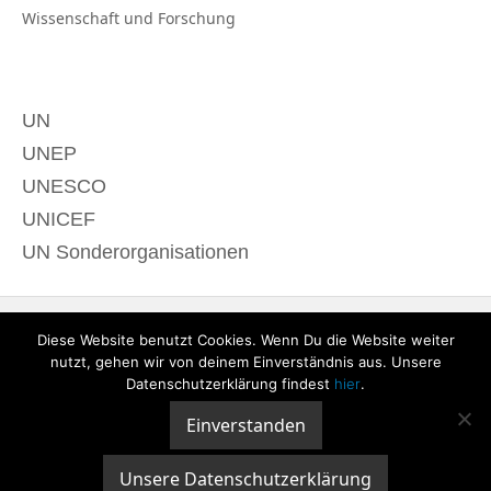
Wissenschaft und
Forschung
UN
UNEP
UNESCO
UNICEF
UN Sonderorganisationen
Diese Website benutzt Cookies. Wenn Du die Website weiter
nutzt, gehen wir von deinem Einverständnis aus. Unsere
Datenschutzerklärung findest
hier
.
Einverstanden
© 2020 derTagdes |
Über uns
|
Kontakt
|
Datenschutzerklärung
|
Impressum
Unsere Datenschutzerklärung