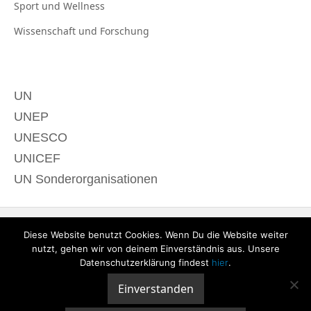
Sport und
Wellness
Wissenschaft und
Forschung
UN
UNEP
UNESCO
UNICEF
UN Sonderorganisationen
Diese Website benutzt Cookies. Wenn Du die Website weiter
nutzt, gehen wir von deinem Einverständnis aus. Unsere
Datenschutzerklärung findest
hier
.
Einverstanden
© 2020 derTagdes |
Über uns
|
Kontakt
|