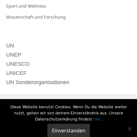
Sport und
Wellness
Wissenschaft und
Forschung
UN
UNEP
UNESCO
UNICEF
UN Sonderorganisationen
Diese Website benutzt Cookies. Wenn Du die Website weiter
nutzt, gehen wir von deinem Einverständnis aus. Unsere
Datenschutzerklärung findest
hier
.
Einverstanden
© 2020 derTagdes |
Über uns
|
Kontakt
|