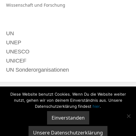
Wissenschaft und
Forschung
UN
UNEP
UNESCO
UNICEF
UN Sonderorganisationen
Diese Website benutzt Cookies. Wenn Du die Website weiter
nutzt, gehen wir von deinem Einverständnis aus. Unsere
Datenschutzerklärung findest
hier
.
Einverstanden
© 2020 derTagdes |
Über uns
|
Kontakt
|
Datenschutzerklärung
|
Impressum
Unsere Datenschutzerklärung