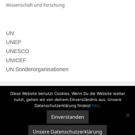
Wissenschaft und
Forschung
UN
UNEP
UNESCO
UNICEF
UN Sonderorganisationen
Diese Website benutzt Cookies. Wenn Du die Website weiter
nutzt, gehen wir von deinem Einverständnis aus. Unsere
Datenschutzerklärung findest
hier
.
Einverstanden
© 2020 derTagdes |
Über uns
|
Kontakt
|
Datenschutzerklärung
|
Impressum
Unsere Datenschutzerklärung