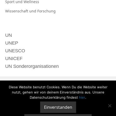
Sport und
Wellness
Wissenschaft und
Forschung
UN
UNEP
UNESCO
UNICEF
UN Sonderorganisationen
Diese Website benutzt Cookies. Wenn Du die Website weiter
nutzt, gehen wir von deinem Einverständnis aus. Unsere
Datenschutzerklärung findest
hier
.
Einverstanden
© 2020 derTagdes |
Über uns
|
Kontakt
|