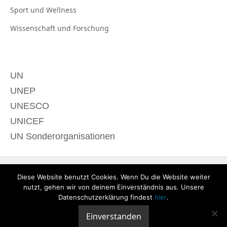
Sport und
Wellness
Wissenschaft und
Forschung
UN
UNEP
UNESCO
UNICEF
UN Sonderorganisationen
Diese Website benutzt Cookies. Wenn Du die Website weiter
nutzt, gehen wir von deinem Einverständnis aus. Unsere
Datenschutzerklärung findest
hier
.
Einverstanden
© 2020 derTagdes |
Über uns
|
Kontakt
|