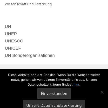
Wissenschaft und
Forschung
UN
UNEP
UNESCO
UNICEF
UN Sonderorganisationen
Diese Website benutzt Cookies. Wenn Du die Website weiter
nutzt, gehen wir von deinem Einverständnis aus. Unsere
Datenschutzerklärung findest
hier
.
Einverstanden
© 2020 derTagdes |
Über uns
|
Kontakt
|
Datenschutzerklärung
|
Impressum
Unsere Datenschutzerklärung