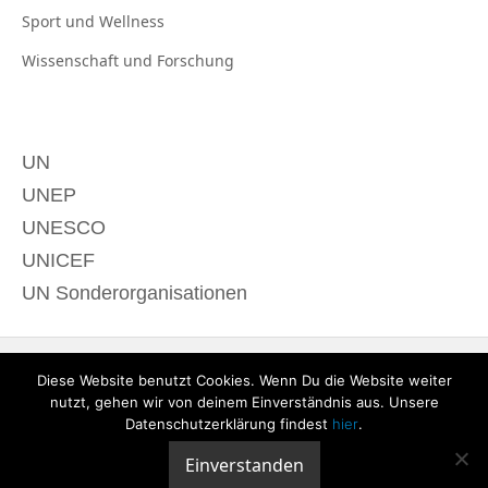
Sport und
Wellness
Wissenschaft und
Forschung
UN
UNEP
UNESCO
UNICEF
UN Sonderorganisationen
Diese Website benutzt Cookies. Wenn Du die Website weiter
nutzt, gehen wir von deinem Einverständnis aus. Unsere
Datenschutzerklärung findest
hier
.
Einverstanden
© 2020 derTagdes |
Über uns
|
Kontakt
|