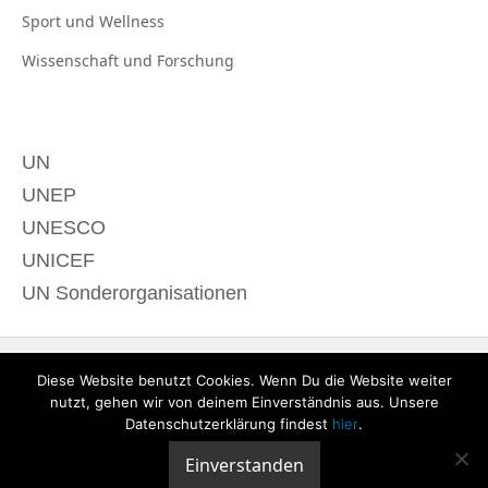
Sport und
Wellness
Wissenschaft und
Forschung
UN
UNEP
UNESCO
UNICEF
UN Sonderorganisationen
Diese Website benutzt Cookies. Wenn Du die Website weiter
nutzt, gehen wir von deinem Einverständnis aus. Unsere
Datenschutzerklärung findest
hier
.
Einverstanden
© 2020 derTagdes |
Über uns
|
Kontakt
|