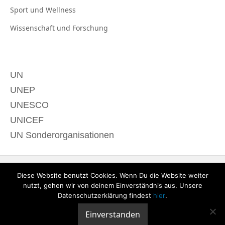
Sport und
Wellness
Wissenschaft und
Forschung
UN
UNEP
UNESCO
UNICEF
UN Sonderorganisationen
Diese Website benutzt Cookies. Wenn Du die Website weiter
nutzt, gehen wir von deinem Einverständnis aus. Unsere
Datenschutzerklärung findest
hier
.
Einverstanden
© 2020 derTagdes |
Über uns
|
Kontakt
|