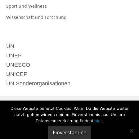
Sport und
Wellness
Wissenschaft und
Forschung
UN
UNEP
UNESCO
UNICEF
UN Sonderorganisationen
Diese Website benutzt Cookies. Wenn Du die Website weiter
nutzt, gehen wir von deinem Einverständnis aus. Unsere
Datenschutzerklärung findest
hier
.
Einverstanden
© 2020 derTagdes |
Über uns
|
Kontakt
|