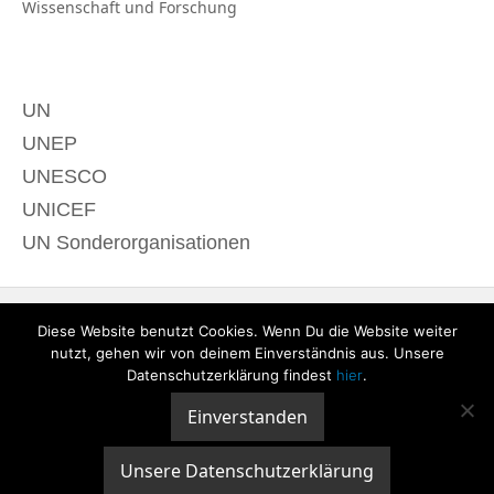
Wissenschaft und
Forschung
UN
UNEP
UNESCO
UNICEF
UN Sonderorganisationen
Diese Website benutzt Cookies. Wenn Du die Website weiter
nutzt, gehen wir von deinem Einverständnis aus. Unsere
Datenschutzerklärung findest
hier
.
Einverstanden
© 2020 derTagdes |
Über uns
|
Kontakt
|
Datenschutzerklärung
|
Impressum
Unsere Datenschutzerklärung