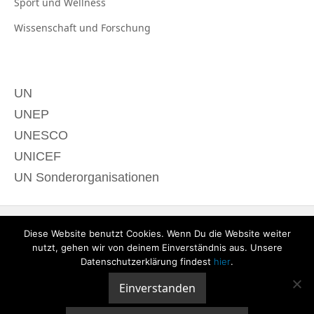
Sport und
Wellness
Wissenschaft und
Forschung
UN
UNEP
UNESCO
UNICEF
UN Sonderorganisationen
Diese Website benutzt Cookies. Wenn Du die Website weiter
nutzt, gehen wir von deinem Einverständnis aus. Unsere
Datenschutzerklärung findest
hier
.
Einverstanden
© 2020 derTagdes |
Über uns
|
Kontakt
|