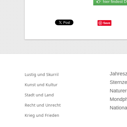
hier findest D
Save
Jahresz
Lustig und
Skurril
Sternz
Kunst und
Kultur
Naturer
Stadt und
Land
Mondp
Recht und
Unrecht
Nationa
Krieg und
Frieden