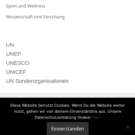
Sport und
Wellness
Wissenschaft und
Forschung
UN
UNEP
UNESCO
UNICEF
UN Sonderorganisationen
Diese Website benutzt Cookies. Wenn Du die Website weiter
nutzt, gehen wir von deinem Einverständnis aus. Unsere
Datenschutzerklärung findest
hier
.
Einverstanden
© 2020 derTagdes |
Über uns
|
Kontakt
|