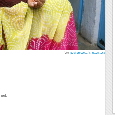
Foto:
paul prescott
/
shutterstock
eit.