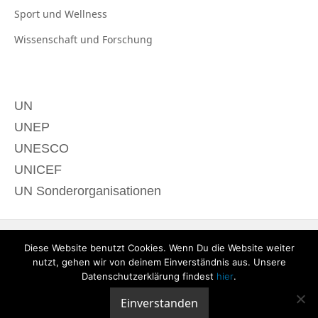
Sport und
Wellness
Wissenschaft und
Forschung
UN
UNEP
UNESCO
UNICEF
UN Sonderorganisationen
Diese Website benutzt Cookies. Wenn Du die Website weiter
nutzt, gehen wir von deinem Einverständnis aus. Unsere
Datenschutzerklärung findest
hier
.
Einverstanden
© 2020 derTagdes |
Über uns
|
Kontakt
|