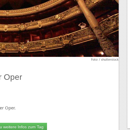
Foto: / shutterstock
r Oper
er Oper.
u weitere Infos zum Tag