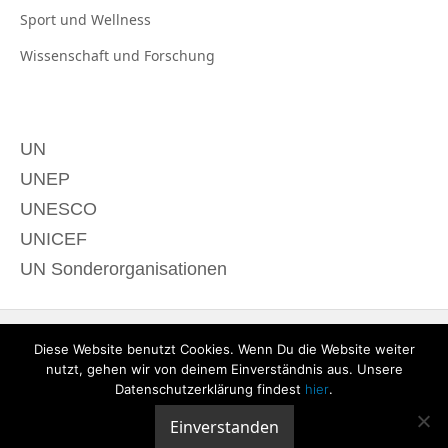
Sport und
Wellness
Wissenschaft und
Forschung
UN
UNEP
UNESCO
UNICEF
UN Sonderorganisationen
Diese Website benutzt Cookies. Wenn Du die Website weiter
nutzt, gehen wir von deinem Einverständnis aus. Unsere
Datenschutzerklärung findest
hier
.
Einverstanden
© 2020 derTagdes |
Über uns
|
Kontakt
|