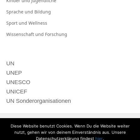
Kinder und
Jugendliche
Sprache und
Bildung
Sport und
Wellness
Wissenschaft und
Forschung
UN
UNEP
UNESCO
UNICEF
UN Sonderorganisationen
Diese Website benutzt Cookies. Wenn Du die Website weiter
nutzt, gehen wir von deinem Einverständnis aus. Unsere
Datenschutzerklärung findest
hier
.