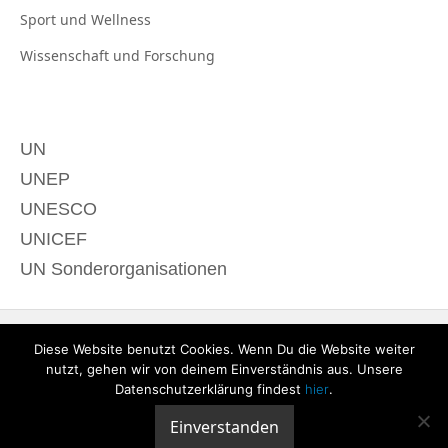
Sport und
Wellness
Wissenschaft und
Forschung
UN
UNEP
UNESCO
UNICEF
UN Sonderorganisationen
Diese Website benutzt Cookies. Wenn Du die Website weiter
nutzt, gehen wir von deinem Einverständnis aus. Unsere
Datenschutzerklärung findest
hier
.
Einverstanden
© 2020 derTagdes |
Über uns
|
Kontakt
|