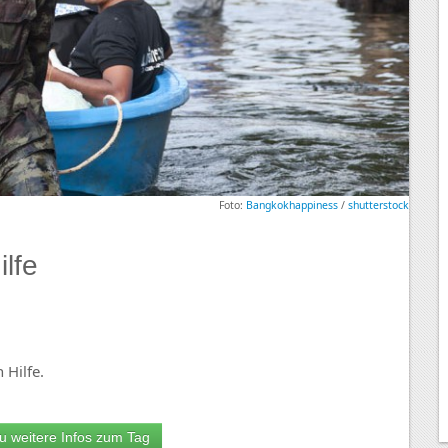
Foto:
Bangkokhappiness
/
shutterstock
lfe
 Hilfe.
u weitere Infos zum Tag