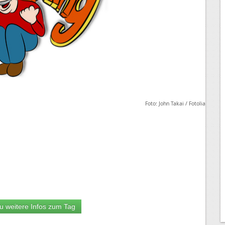
Foto: John Takai / Fotolia
u weitere Infos zum Tag