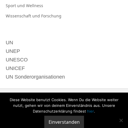
Sport und
Wellness
Wissenschaft und
Forschung
UN
UNEP
UNESCO
UNICEF
UN Sonderorganisationen
Diese Website benutzt Cookies. Wenn Du die Website weiter
nutzt, gehen wir von deinem Einverständnis aus. Unsere
Datenschutzerklärung findest
hier
.
Einverstanden
© 2020 derTagdes |
Über uns
|
Kontakt
|