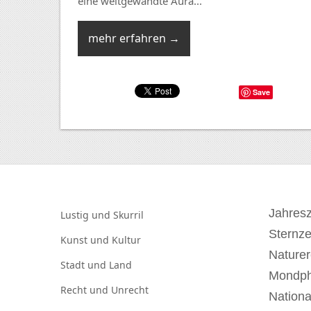
eine weltgewandte Aura...
mehr erfahren →
Save
Jahresz
Lustig und
Skurril
Sternz
Kunst und
Kultur
Naturer
Stadt und
Land
Mondp
Recht und
Unrecht
Nationa