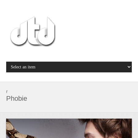
r
Phobie