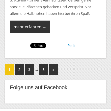
3. Advent - In der Weihnachtszeit werden gerne
spezielle Plätzchen gebacken und verspeist. Vor
allem die Halbhohen haben hierbei ihren Spaß.
mehr erfahren →
Pin It
…
1
2
3
8
»
Folge uns auf Facebook