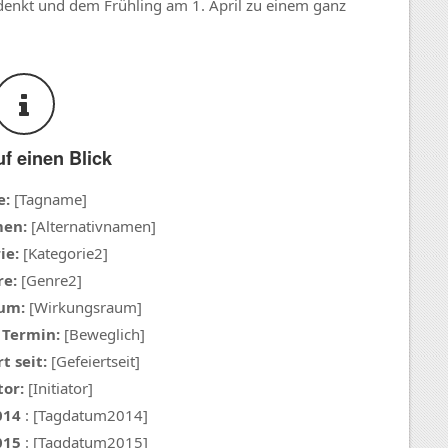
ausdenkt und dem Frühling am 1. April zu einem ganz
uf einen Blick
e:
[Tagname]
men:
[Alternativnamen]
ie:
[Kategorie2]
e:
[Genre2]
um:
[Wirkungsraum]
 Termin:
[Beweglich]
t seit:
[Gefeiertseit]
tor:
[Initiator]
014
: [Tagdatum2014]
015
: [Tagdatum2015]