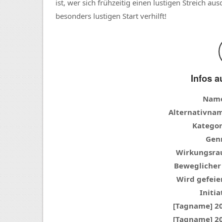
ist, wer sich frühzeitig einen lustigen Streich 
besonders lustigen Start verhilft!
Infos a
Nam
Alternativna
Kategor
Genr
Wirkungsra
Beweglicher
Wird gefeier
Initia
[Tagname] 2
[Tagname] 2