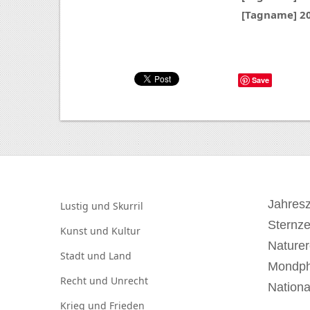
[Tagname] 2
Save
Jahresz
Lustig und
Skurril
Sternz
Kunst und
Kultur
Naturer
Stadt und
Land
Mondp
Recht und
Unrecht
Nationa
Krieg und
Frieden