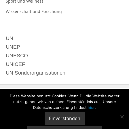
Sport und
Wellness
Wissenschaft und
Forschung
UN
UNEP
UNESCO
UNICEF
UN Sonderorganisationen
Diese Website benutzt Cookies. Wenn Du die Website weiter
nutzt, gehen wir von deinem Einverständnis aus. Unsere
Datenschutzerklärung findest
hier
.
Einverstanden
© 2020 derTagdes |
Über uns
|
Kontakt
|