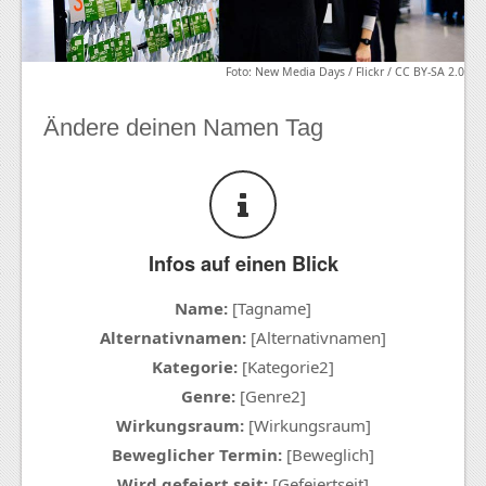
Foto: New Media Days / Flickr / CC BY-SA 2.0
Ändere deinen Namen Tag
Infos auf einen Blick
Name:
[Tagname]
Alternativnamen:
[Alternativnamen]
Kategorie:
[Kategorie2]
Genre:
[Genre2]
Wirkungsraum:
[Wirkungsraum]
Beweglicher Termin:
[Beweglich]
Wird gefeiert seit:
[Gefeiertseit]