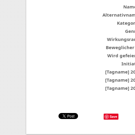
Nam
Alternativna
Kategor
Genr
Wirkungsra
Beweglicher
Wird gefeier
Initia
[Tagname] 2
[Tagname] 2
[Tagname] 2
Save