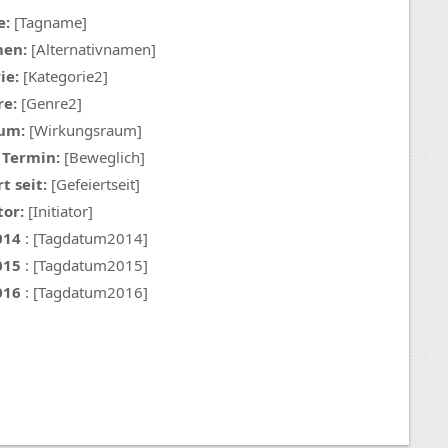
e:
[Tagname]
men:
[Alternativnamen]
ie:
[Kategorie2]
e:
[Genre2]
um:
[Wirkungsraum]
 Termin:
[Beweglich]
t seit:
[Gefeiertseit]
tor:
[Initiator]
014
: [Tagdatum2014]
015
: [Tagdatum2015]
016
: [Tagdatum2016]