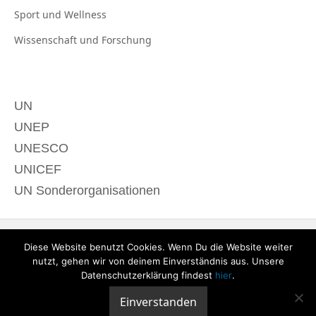
Sport und
Wellness
Wissenschaft und
Forschung
UN
UNEP
UNESCO
UNICEF
UN Sonderorganisationen
Diese Website benutzt Cookies. Wenn Du die Website weiter
nutzt, gehen wir von deinem Einverständnis aus. Unsere
Datenschutzerklärung findest
hier
.
Einverstanden
© 2020 derTagdes |
Über uns
|
Kontakt
|