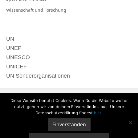
Wissenschaft und
Forschung
UN
UNEP
UNESCO
UNICEF
UN Sonderorganisationen
Diese Website benutzt Cookies. Wenn Du die Website weiter
nutzt, gehen wir von deinem Einverständnis aus. Unsere
Datenschutzerklärung findest
hier
.
Einverstanden
© 2020 derTagdes |
Über uns
|
Kontakt
|
Datenschutzerklärung
|
Impressum