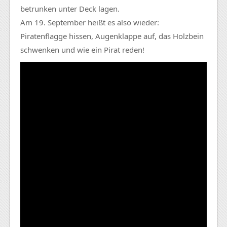
betrunken unter Deck lagen.
Am 19. September heißt es also wieder:
Piratenflagge hissen, Augenklappe auf, das Holzbein
schwenken und wie ein Pirat reden!