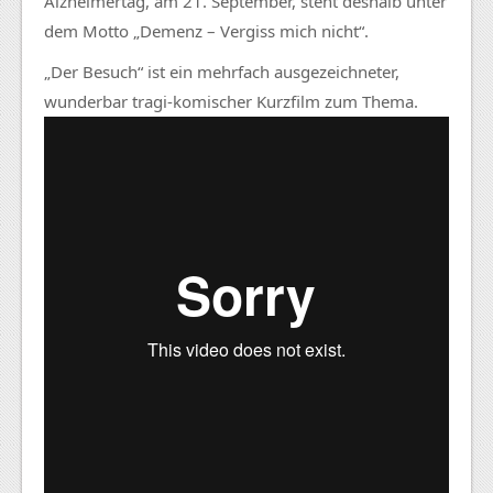
Alzheimertag, am 21. September, steht deshalb unter
dem Motto „Demenz – Vergiss mich nicht“.
„Der Besuch“ ist ein mehrfach ausgezeichneter,
wunderbar tragi-komischer Kurzfilm zum Thema.