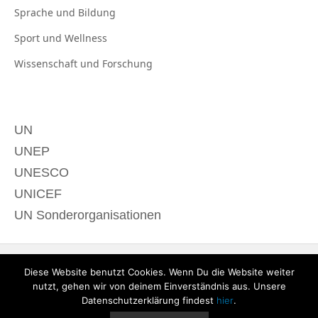
Sprache und
Bildung
Sport und
Wellness
Wissenschaft und
Forschung
UN
UNEP
UNESCO
UNICEF
UN Sonderorganisationen
Diese Website benutzt Cookies. Wenn Du die Website weiter
nutzt, gehen wir von deinem Einverständnis aus. Unsere
Datenschutzerklärung findest
hier
.